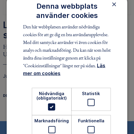
×
Denna webbplats
Meny:
Utsiktens skola, Lidingö
använder cookies
Lediga tjänster på Utsiktens
Den här webbplatsen använder nödvändiga
skola
cookies för att ge dig en bra användarupplevelse.
Med ditt samtycke använder vi även cookies för
Här nedan hittar du lediga jobb hos I Ur och Skur
analys och marknadsföring. Du kan när som helst
Utsikten skola
ändra dina inställningar genom att klicka på
"Cookieinställningar" längst ner på sidan.
Läs
mer om cookies
Just nu finns inga lediga tjänster.
Nödvändiga
Statistik
DELA
(obligatoriskt)
FACEBOOK
TWITTER
LINKEDIN
Marknadsföring
Funktionella
Tillgänglighetsredogörelse