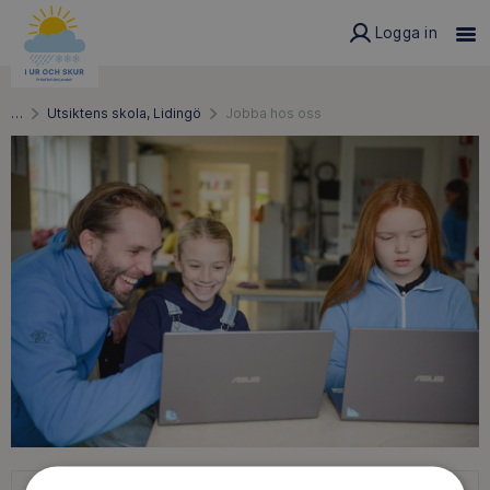
Logga in
…
Utsiktens skola, Lidingö
Jobba hos oss