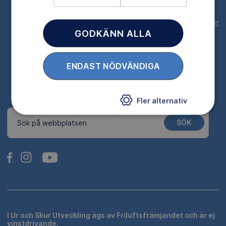
Behandling av personuppgifter
GODKÄNN ALLA
Cookies
ENDAST NÖDVÄNDIGA
Cookieinställningar
Fler alternativ
SÖK
Sök på webbplatsen
I Ur och Skur Utveckling ägs av Friluftsfrämjandet och är ej
vinstdrivande.