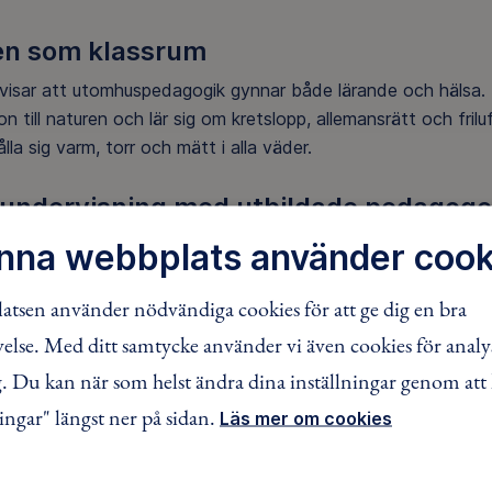
en som klassrum
 visar att utomhuspedagogik gynnar både lärande och hälsa. 
ion till naturen och lär sig om kretslopp, allemansrätt och fri
lla sig varm, torr och mätt i alla väder.
 undervisning med utbildade pedagoge
t leds av pedagoger som har gått vår ledarutbildning. Geno
nna webbplats använder cook
s livscykler, bygger vindskydd och upptäcker det som lever 
tsen använder nödvändiga cookies för att ge dig en bra
som vill:
lse. Med ditt samtycke använder vi även cookies för analy
n positiva naturupplevelser
 Du kan när som helst ändra dina inställningar genom att 
husundervisning några gånger i veckan
ingar" längst ner på sidan.
Läs mer om cookies
på ett lekfullt och utforskande sätt