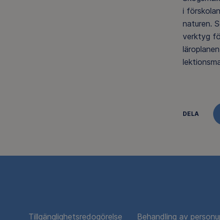
i förskola
naturen. 
verktyg fö
läroplanen.
lektionsma
DELA
Tillgänglighetsredogörelse
Behandling av personu