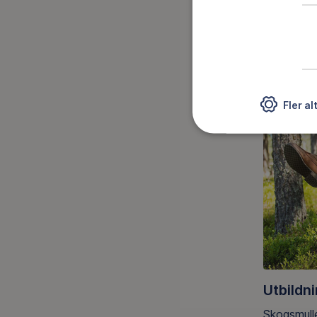
• Använda
Låt barnen
Kontak
Vill du ve
Fler al
Utbildn
Skogsmulle