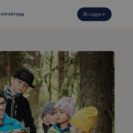
eumsblogg
Logga in