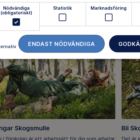
 en beprövad pedagogik kopplad till läroplanen
Nödvändiga
Statistik
Marknadsföring
(obligatoriskt)
s äventyr i naturen börja med Skogsmulle i förskolan!
ta oss
ta mer som vårdnadshavare eller licenstagare, kontakta oss 
ENDAST NÖDVÄNDIGA
GODKÄ
ternativ
ingar Skogsmulle
Bli S
 i förskolan är ett arbetssätt för dig som arbetar
Det är e