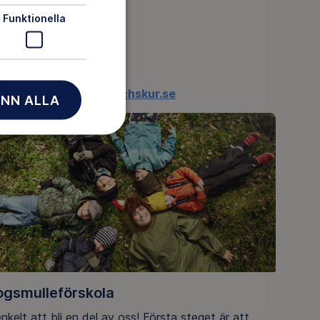
Funktionella
gärna oss på
info@iurochskur.se
NN ALLA
kogsmulleförskola
nkelt att bli en del av oss! Första steget är att