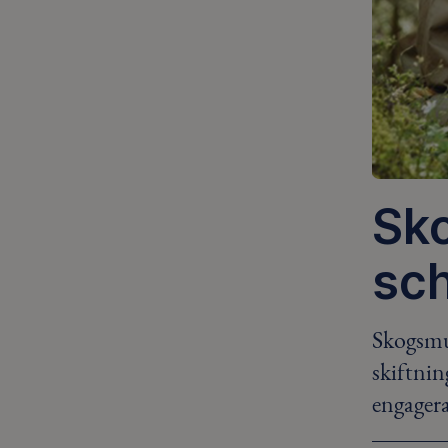
Sko
sc
Skogsmul
skiftnin
engager