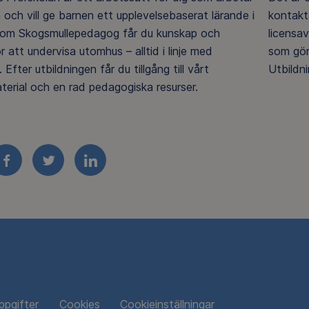
n och vill ge barnen ett upplevelsebaserat lärande i
kontakt
Som Skogsmullepedagog får du kunskap och
licensav
r att undervisa utomhus – alltid i linje med
som gör 
 Efter utbildningen får du tillgång till vårt
Utbildni
terial och en rad pedagogiska resurser.
FACEBOOK
TWITTER
LINKEDIN
ppgifter
Cookies
Cookieinställningar