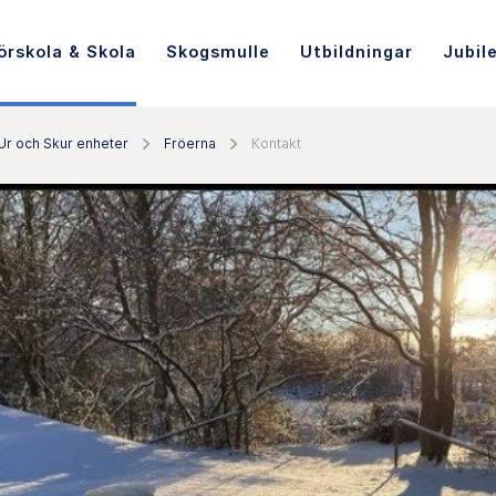
örskola & Skola
Skogsmulle
Utbildningar
Jubil
 Ur och Skur enheter
Fröerna
Kontakt