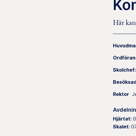
Ko
Här kan
Huvudma
Ordföran
Skolchef:
Besöksad
Rektor
Je
Avdelni
Hjärtat:
0
Skalet:
07