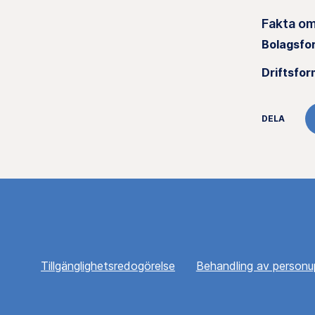
Fakta om
Bolagsfo
Driftsfor
DELA
Tillgänglighetsredogörelse
Behandling av personu