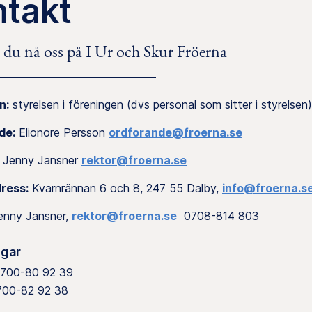
ntakt
 du nå oss på I Ur och Skur Fröerna
n:
styrelsen i föreningen (dvs personal som sitter i styrelsen)
de:
Elionore Persson
ordforande@froerna.se
Jenny Jansner
rektor@froerna.se
ress:
Kvarnrännan 6 och 8, 247 55 Dalby,
info@froerna.s
nny Jansner,
rektor@froerna.se
0708-814 803
ngar
700-80 92 39
00-82 92 38