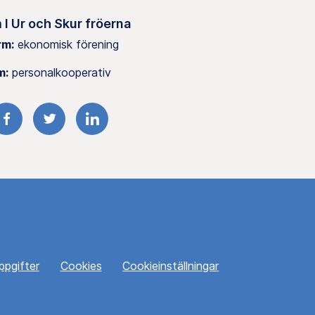
 I Ur och Skur fröerna
rm:
ekonomisk förening
m:
personalkooperativ
FACEBOOK
TWITTER
LINKEDIN
ppgifter
Cookies
Cookieinställningar