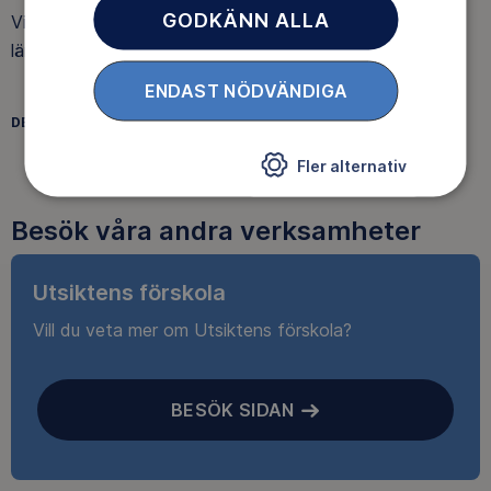
GODKÄNN ALLA
Vi erbjuder fritids för f-3 och fritidsklubb för 4-6. Följ
länken för att läsa mer.
ENDAST NÖDVÄNDIGA
DELA
FACEBOOK
TWITTER
LINKEDIN
Fler alternativ
Besök våra andra verksamheter
Utsiktens förskola
Vill du veta mer om Utsiktens förskola?
BESÖK SIDAN