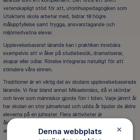
vetenskapligt stöd för att, utomhuspedagogiken som
Utsiktens skola arbetar med, bidrar till högre
måluppfyllelse samt trygga, ansvarstagande och
miljömedvetna elever.
Upplevelsebaserat lärande kan i praktiken innebära
exempelvis att vi åker på studiebesök, dramatiserar,
skapar eller odlar. Rörelse integreras naturligt för att
stimulera våra sinnen.
Traditioner är en viktig del av skolans upplevelsebaserade
lärande. Vi firar bland annat Mikaelsmäss, då vi skördar
och lever som människor gjorde förr i tiden. Varje jämnt år
har skolan en stor julmarknad och udda år bjuder de äldre
eleverna på en julteater.
Flera aktiviteter är
åldersintegrerade där de äldre eleverna planerar,
×
Denna webbplats
arrangerar och lär de yngre eleverna.