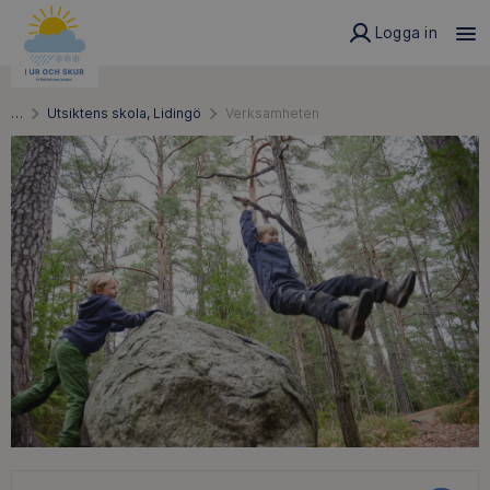
Logga in
…
Utsiktens skola, Lidingö
Verksamheten