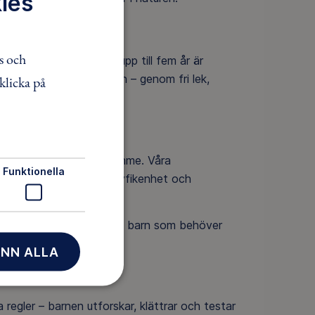
ies
s och
kommenderar att barn upp till fem år är
 en naturlig del av dagen – genom fri lek,
klicka på
n kondition.
ör ger vi den stort utrymme. Våra
Funktionella
ptäcktsfärder som väcker nyfikenhet och
stödja, inspirera och hjälpa barn som behöver
NN ALLA
regler – barnen utforskar, klättrar och testar