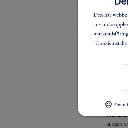
De
Viktig
Den här webbpla
användaruppleve
Barn behöv
fysiskt ak
marknadsföring.
planerade 
"Cookieinställn
Leken 
Leken stim
utomhusmil
kreativitet
Alla barn 
stöd att k
Fler al
Rörels
Skogen och