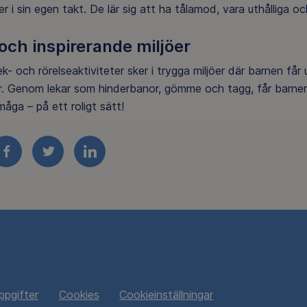
er i sin egen takt. De lär sig att ha tålamod, vara uthålliga oc
och inspirerande miljöer
lek- och rörelseaktiviteter sker i trygga miljöer där barnen f
. Genom lekar som hinderbanor, gömme och tagg, får barnen
måga – på ett roligt sätt!
FACEBOOK
TWITTER
LINKEDIN
ppgifter
Cookies
Cookieinställningar