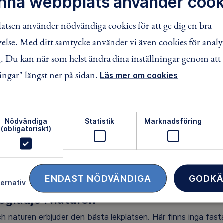
nna webbplats använder cook
t med rörelse
tsen använder nödvändiga cookies för att ge dig en bra
lse. Med ditt samtycke använder vi även cookies för analy
er röra sig mycket för att må bra. Folkhälsomyndigheten re
tiva minst tre timmar per dag. I våra verksamheter blir rörelse
 Du kan när som helst ändra dina inställningar genom att 
aktiviteter och utfärder där barnen successivt bygger upp si
ingar" längst ner på sidan.
Läs mer om cookies
– nyckeln till lärande
ulerar motorik, fantasi, samarbete och problemlösning. Därf
Nödvändiga
Statistik
Marknadsföring
jöer lockar till allt från klättring och spring till lugnare up
(obligatoriskt)
.
leker på olika sätt. Våra pedagoger finns alltid nära för att 
omma in i leken.
ENDAST NÖDVÄNDIGA
GODKÄ
ternativ
eglädje i naturen
 naturen erbjuder den bästa lekplatsen. Här finns inga fasta 