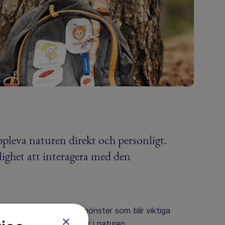
ppleva naturen direkt och personligt.
lighet att interagera med den
pas grunden för rörelsemönster som blir viktiga
×
, äventyr och upptäckter i naturen.