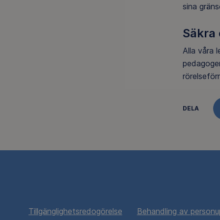
sina gräns
Säkra 
Alla våra 
pedagoger
rörelseför
DELA
Tillgänglighetsredogörelse
Behandling av personu