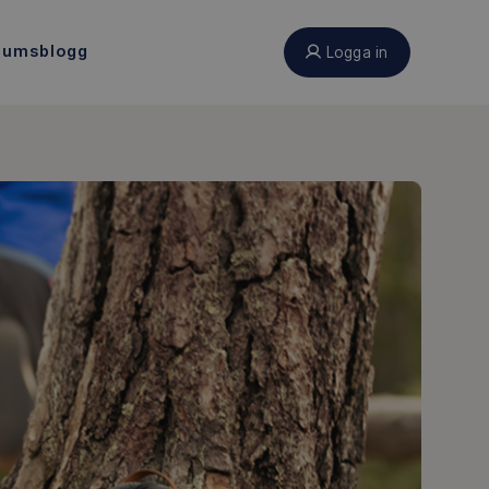
eumsblogg
Logga in