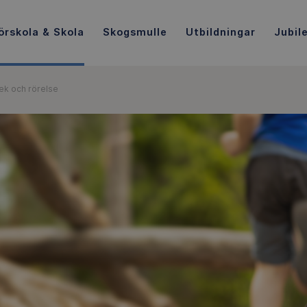
örskola & Skola
Skogsmulle
Utbildningar
Jubil
ek och rörelse