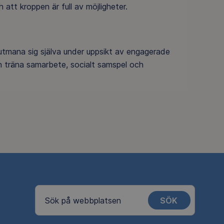
h att kroppen är full av möjligheter.
år utmana sig själva under uppsikt av engagerade
 träna samarbete, socialt samspel och
SÖK
Sök på webbplatsen