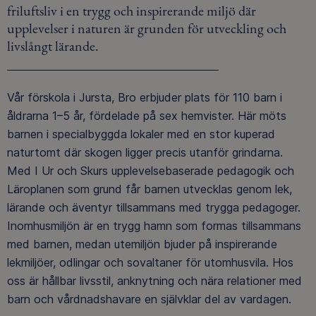
friluftsliv i en trygg och inspirerande miljö där
upplevelser i naturen är grunden för utveckling och
livslångt lärande.
Vår förskola i Jursta, Bro erbjuder plats för 110 barn i
åldrarna 1–5 år, fördelade på sex hemvister. Här möts
barnen i specialbyggda lokaler med en stor kuperad
naturtomt där skogen ligger precis utanför grindarna.
Med I Ur och Skurs upplevelsebaserade pedagogik och
Läroplanen som grund får barnen utvecklas genom lek,
lärande och äventyr tillsammans med trygga pedagoger.
Inomhusmiljön är en trygg hamn som formas tillsammans
med barnen, medan utemiljön bjuder på inspirerande
lekmiljöer, odlingar och sovaltaner för utomhusvila. Hos
oss är hållbar livsstil, anknytning och nära relationer med
barn och vårdnadshavare en självklar del av vardagen.