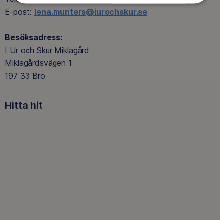
E-post:
lena.munters@iurochskur.se
Besöksadress:
I Ur och Skur Miklagård
Miklagårdsvägen 1
197 33 Bro
Hitta hit