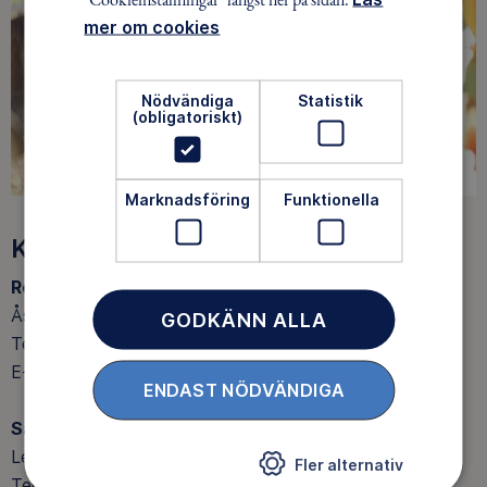
mer om cookies
Nödvändiga
Statistik
(obligatoriskt)
Marknadsföring
Funktionella
Kontakta oss
Rektor:
Åsa Nordén
GODKÄNN ALLA
Telefon: 072-856 01 22
E-post:
asa.norden@iurochskur.se
ENDAST NÖDVÄNDIGA
Samordnare:
Lena Munters
Fler alternativ
Telefon: 0722254919