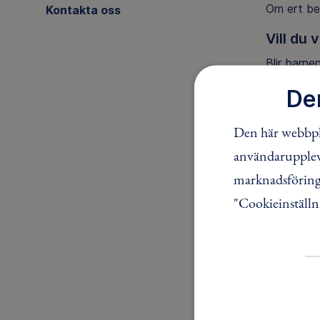
Om ert beh
Kontakta oss
Vill du 
Blir barne
vanligaste
De
Den här webbpla
användaruppleve
marknadsföring.
Pedago
"Cookieinställn
I Ur och S
Grundtanke
Därför var
viktiga de
Helt enkel
lära av o