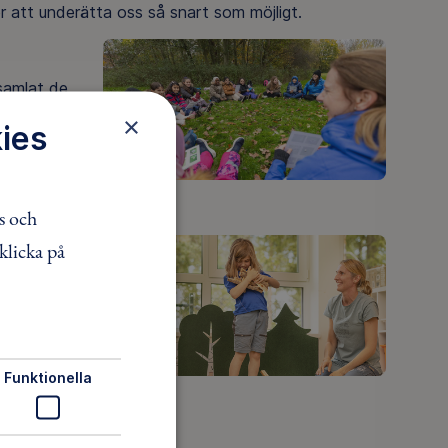
r att underätta oss så snart som möjligt.
 samlat de
×
ies
s och
klicka på
idshem.
ljön.
kling är
lgårdar.
Funktionella
llt vi kan