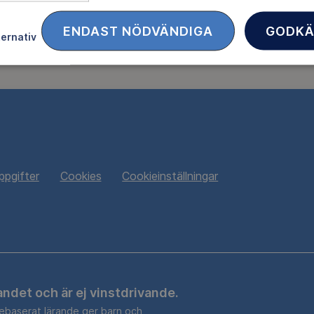
ENDAST NÖDVÄNDIGA
GODKÄ
ternativ
FACEBOOK
TWITTER
LINKEDIN
ppgifter
Cookies
Cookieinställningar
andet och är ej vinstdrivande.
sebaserat lärande ger barn och