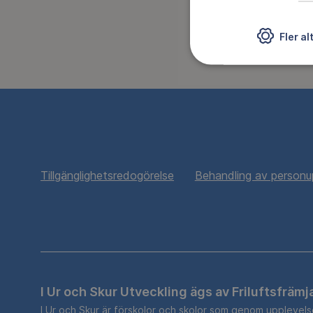
DELA
Fler al
Tillgänglighetsredogörelse
Behandling av personu
I Ur och Skur Utveckling ägs av Friluftsfrämj
I Ur och Skur är förskolor och skolor som genom upplevel