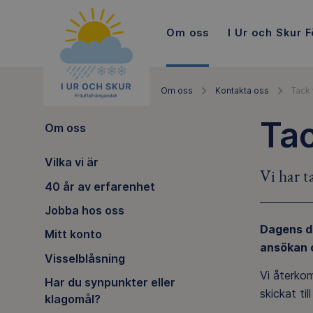
Om oss
I Ur och Skur F
Om oss
Kontakta oss
Tack 
Tac
Om oss
Vilka vi är
Vi har 
40 år av erfarenhet
Jobba hos oss
Dagens da
Mitt konto
ansökan 
Visselblåsning
Vi återkom
Har du synpunkter eller
skickat ti
klagomål?