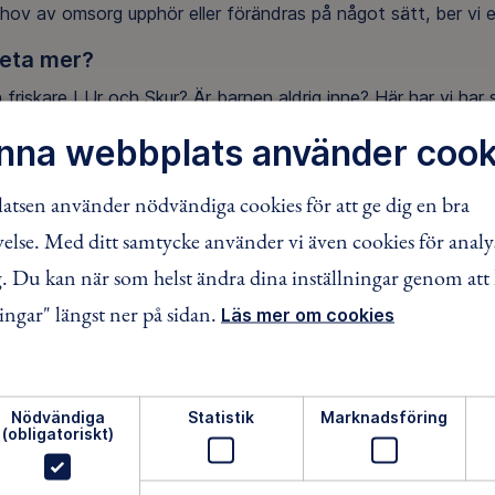
ov av omsorg upphör eller förändras på något sätt, ber vi e
veta mer?
n friskare I Ur och Skur? Är barnen aldrig inne? Här har vi har
 frågorna vi brukar få från vårdnadshavare.
nna webbplats använder cook
tsen använder nödvändiga cookies för att ge dig en bra
lse. Med ditt samtycke använder vi även cookies för analy
 Du kan när som helst ändra dina inställningar genom att 
giken
ingar" längst ner på sidan.
kur är en pedagogik som används i förskolor, skolor och frit
Läs mer om cookies
n är att naturen är ett lika naturligt klassrum som inomhusmi
var vi undervisning utomhus – där friluftsliv och hållbar utvec
lar – med undervisning inomhus och på våra förskole- och sko
Nödvändiga
Statistik
Marknadsföring
t som en vanlig skola eller förskola, men med extra fokus på a
(obligatoriskt)
ch med naturen.